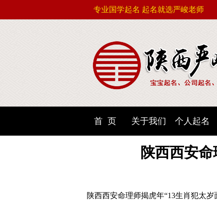
专业国学起名 起名就选严峻老师
首 页
关于我们
个人起名
陕西西安命
陕西西安命理师揭虎年“13生肖犯太岁