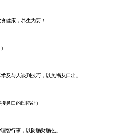
饮食健康，养生为要！
口）
艺术及与人谈判技巧，以免祸从口出。
连接鼻口的凹陷处）
需理智行事，以防骗财骗色。