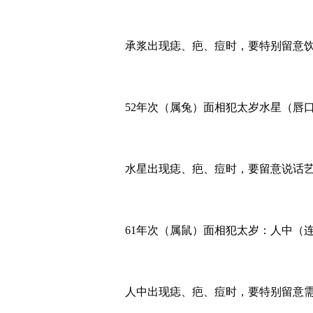
承浆出现痣、疤、痘时，要特别留意
52年次（属兔）面相犯太岁水星（唇
水星出现痣、疤、痘时，要留意说话
61年次（属鼠）面相犯太岁：人中（
人中出现痣、疤、痘时，要特别留意